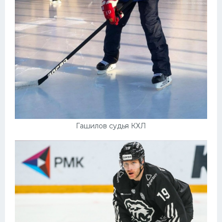
Гашилов судья КХЛ