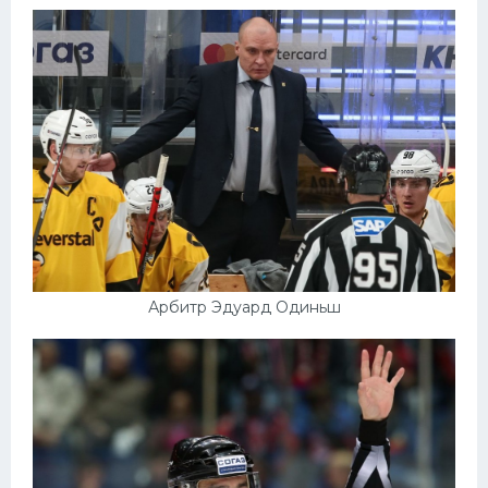
Арбитр Эдуард Одиньш