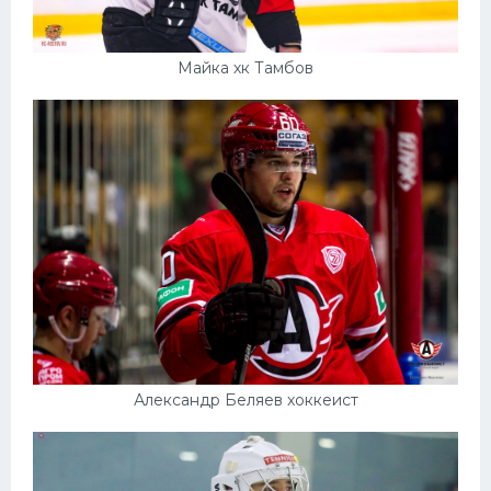
Майка хк Тамбов
Александр Беляев хоккеист