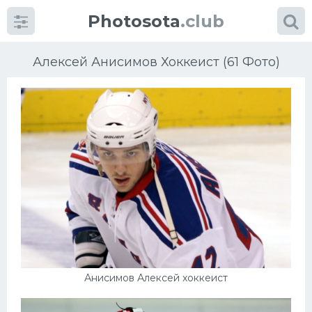
Photosota
.club
Алексей Анисимов Хоккеист (61 Фото)
Категории
Фото
Еще картинки...
Футбол
Баскетбол
Анисимов Алексей хоккеист
Хоккей
Велогонки