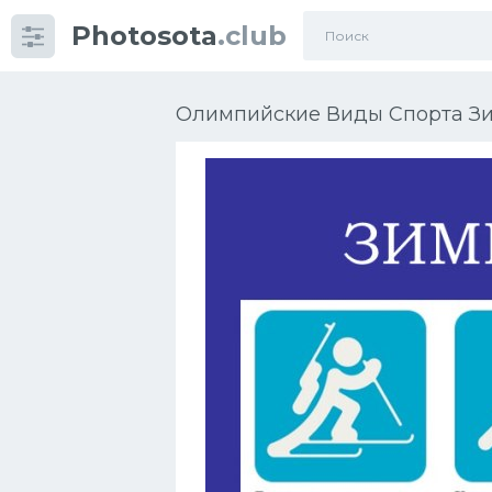
Photosota
.club
Категории
Фото
Олимпийские Виды Спорта Зи
Еще картинки...
Футбол
Баскетбол
Хоккей
Велогонки
Конькобежный спорт
Тренажеры
Интерьер квартиры