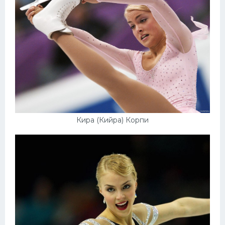
Кира (Кийра) Корпи