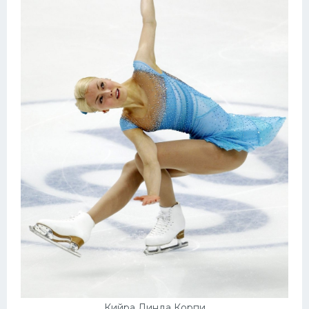
Кийра Линда Корпи