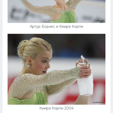
Артур Борхес и Киира Корпи
Киира Корпи 2004