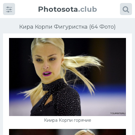
Photosota
.club
Кира Корпи Фигуристка (64 Фото)
Категории
Фото
Еще картинки...
Футбол
Баскетбол
Киира Корпи горячие
Хоккей
Велогонки