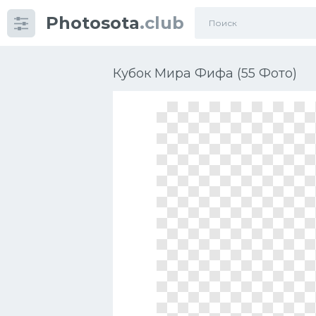
Photosota
.club
Категории
Фото
Кубок Мира Фифа (55 Фото)
Еще картинки...
Футбол
Баскетбол
Хоккей
Велогонки
Конькобежный спорт
Тренажеры
Интерьер квартиры