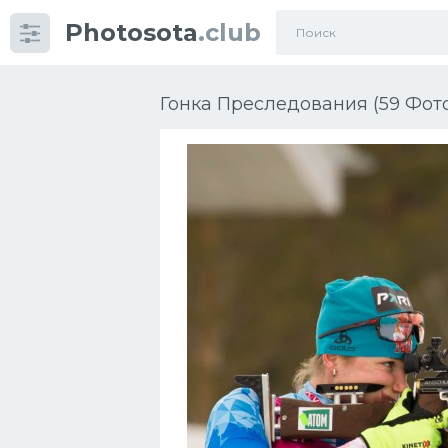
Photosota
.club
Категории
Фото
Гонка Преследования (59 Фот
Еще картинки...
Футбол
Баскетбол
Хоккей
Велогонки
Конькобежный спорт
Тренажеры
Интерьер квартиры