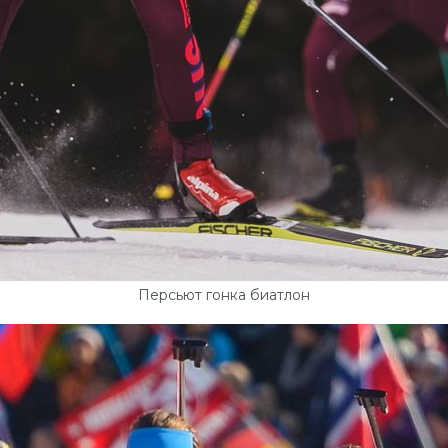
Персьют гонка биатлон