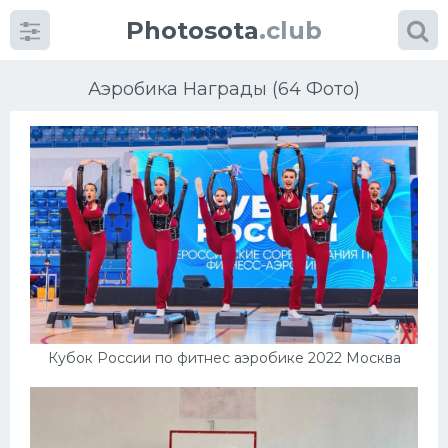
Photosota
.club
Аэробика Награды (64 Фото)
Категории
Фото
Еще картинки...
Футбол
Кубок России по фитнес аэробике 2022 Москва
Баскетбол
Хоккей
Велогонки