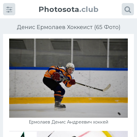
Photosota
.club
Денис Ермолаев Хоккеист (65 Фото)
Категории
Фото
Еще картинки...
Футбол
Баскетбол
Ермолаев Денис Андреевич хоккей
Хоккей
Велогонки