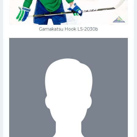
Gamakatsu Hook LS-2030b