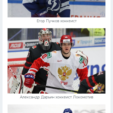
Егор Пучков хоккеист
Александр Дарьин хоккеист Локомотив