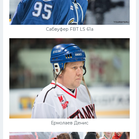
Сабвуфер FBT LS 61a
Ермолаев Денис