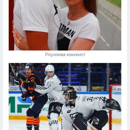
Роухомаа хоккеист