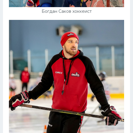
Богдан Саков хоккеист