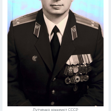
Лутченко хоккеист СССР