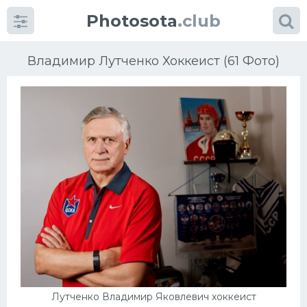
Photosota
.club
Владимир Лутченко Хоккеист (61 Фото)
Категории
Фото
Еще картинки...
Футбол
Баскетбол
Хоккей
Лутченко Владимир Яковлевич хоккеист
Велогонки