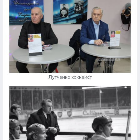
Лутченко хоккеист