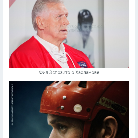
Фил Эспозито о Харламове