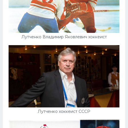
Лутченко Владимир Яковлевич хоккеист
Лутченко хоккеист СССР