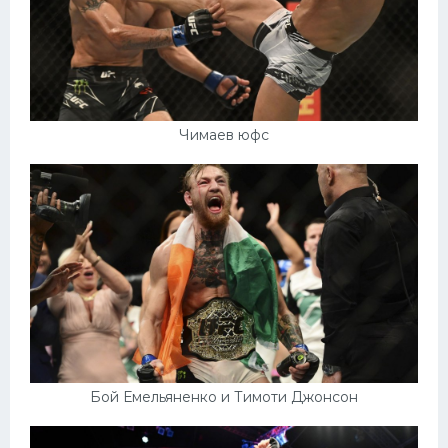
Чимаев юфс
Бой Емельяненко и Тимоти Джонсон