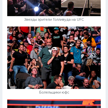
Конькобежный спорт
Тренажеры
Звезды зрители Голливуда на UFC
Интерьер квартиры
Болельщики юфс