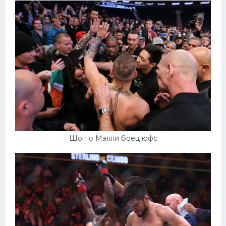
Шон о Мэлли боец юфс