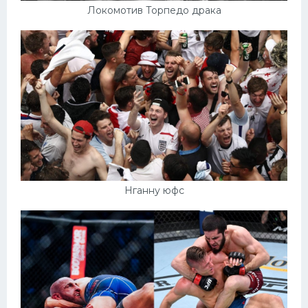
Локомотив Торпедо драка
Нганну юфс