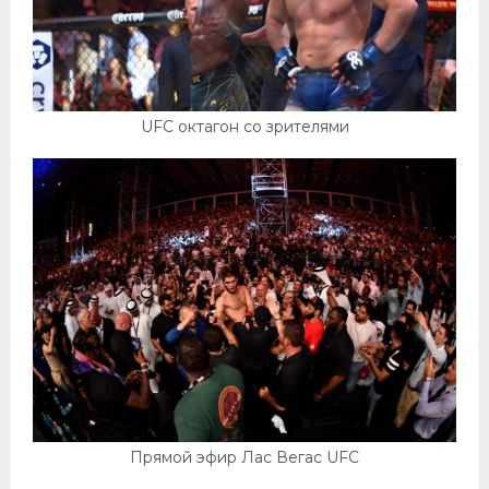
UFC октагон со зрителями
Прямой эфир Лас Вегас UFC