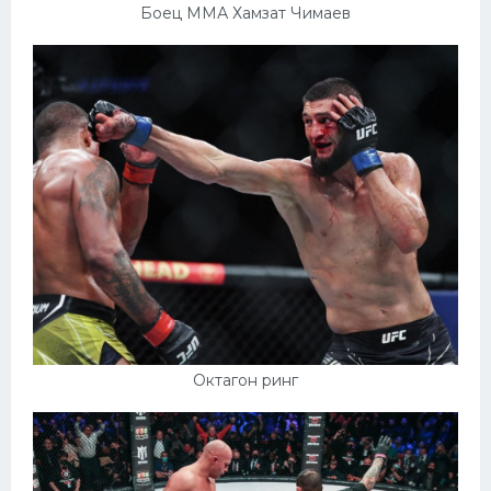
Боец ММА Хамзат Чимаев
Октагон ринг