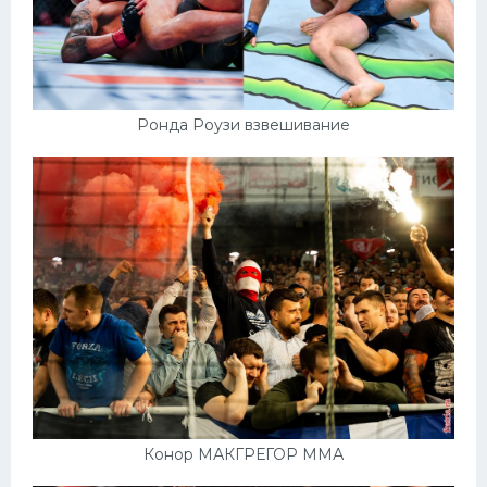
Ронда Роузи взвешивание
Конор МАКГРЕГОР ММА