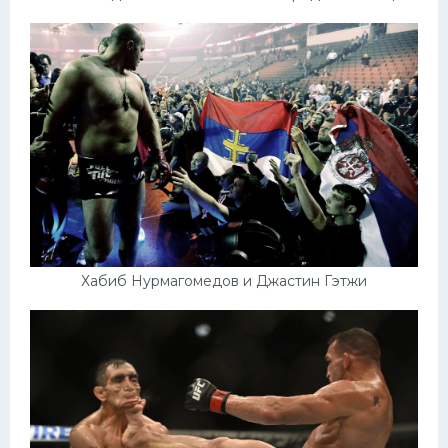
Хабиб Нурмагомедов и Джастин Гэтжи