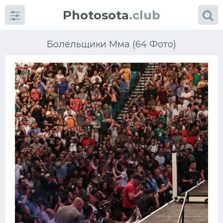
Photosota
.club
Болельщики Мма (64 Фото)
Категории
Фото
Еще картинки...
Футбол
Баскетбол
Хоккей
Велогонки