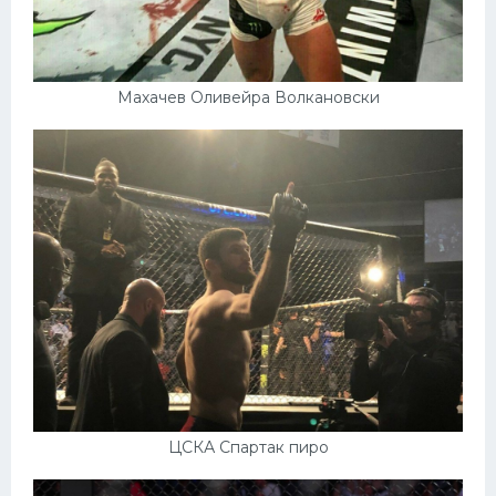
Махачев Оливейра Волкановски
ЦСКА Спартак пиро