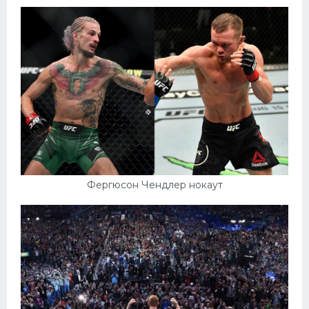
Фергюсон Чендлер нокаут