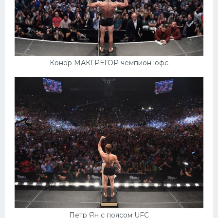
Конор МАКГРЕГОР чемпион юфс
Петр Ян с поясом UFC