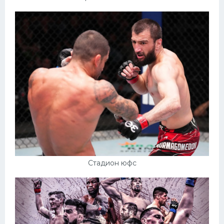
Стадион юфс