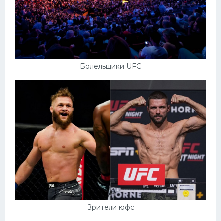
Болельщики UFC
Зрители юфс