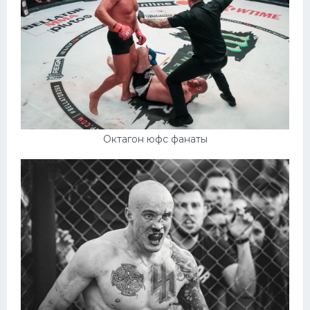
Октагон юфс фанаты