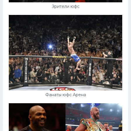
Зрители юфс
Фанаты юфс Арена