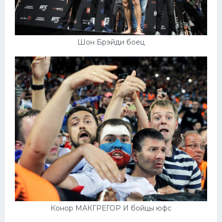
Шон Брэйди боец
Конор МАКГРЕГОР И бойцы юфс