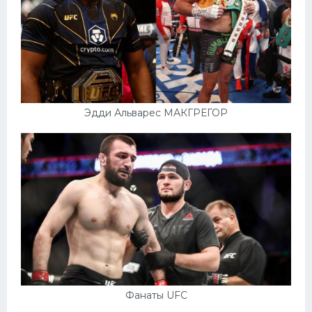
Эдди Альварес МАКГРЕГОР
Фанаты UFC