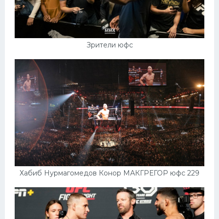
Зрители юфс
Хабиб Нурмагомедов Конор МАКГРЕГОР юфс 229