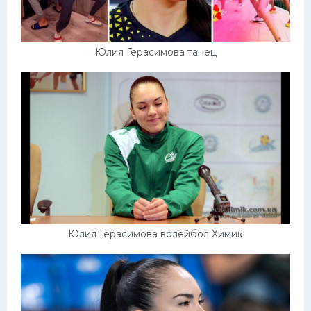
Юлия Герасимова танец
Юлия Герасимова волейбол Химик