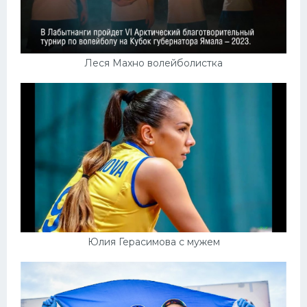
Леся Махно волейболистка
Юлия Герасимова с мужем