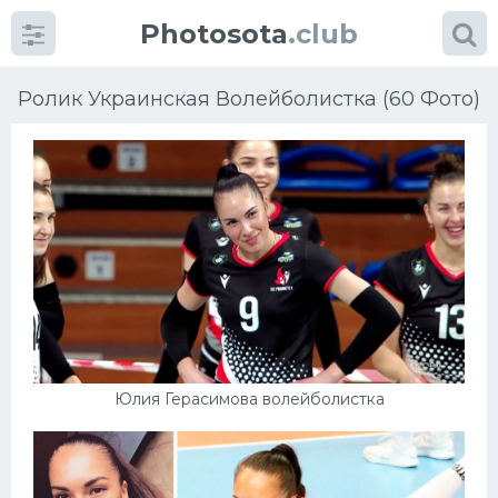
Photosota
.club
Ролик Украинская Волейболистка (60 Фото)
Категории
Фото
Еще картинки...
Футбол
Юлия Герасимова волейболистка
Баскетбол
Хоккей
Велогонки