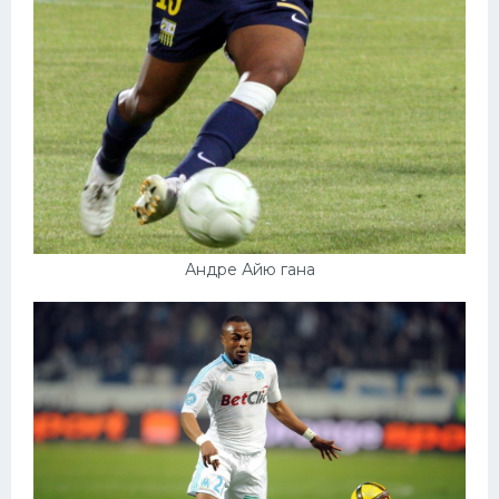
Андре Айю гана