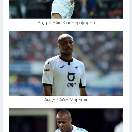
Андре Айю 3 номер форма
Андре Айю Марсель