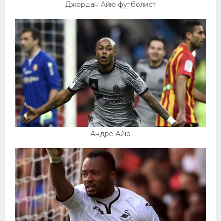
Джордан Айю футболист
Андре Айю