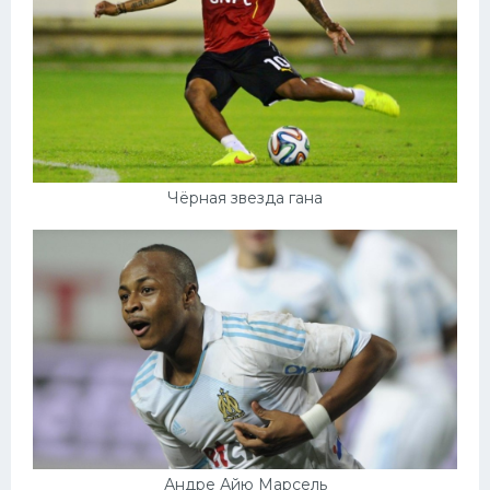
Чёрная звезда гана
Андре Айю Марсель