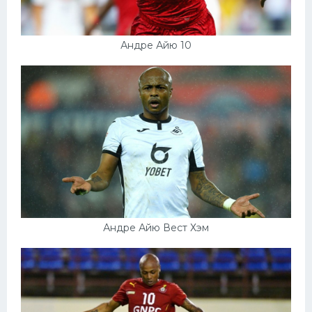
Андре Айю 10
Андре Айю Вест Хэм