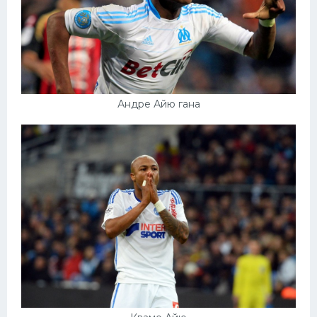
Андре Айю гана