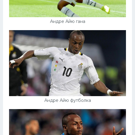
Андре Айю гана
Андре Айю футболка