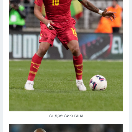
Андре Айю гана