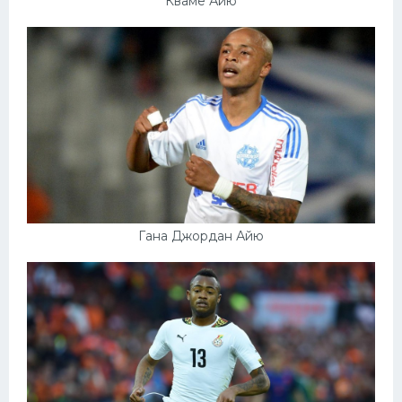
Кваме Айю
Гана Джордан Айю