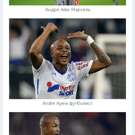
Андре Айю Марсель
Andre Ayew футболист