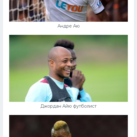
Андре Аю
Джордан Айю футболист