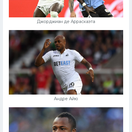
Джорджиан де Арраскаэта
Андре Айю