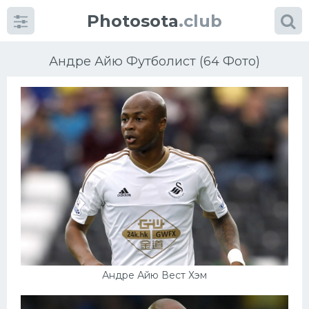
Photosota
.club
Андре Айю Футболист (64 Фото)
Категории
Фото
Еще картинки...
Футбол
Баскетбол
Андре Айю Вест Хэм
Хоккей
Велогонки