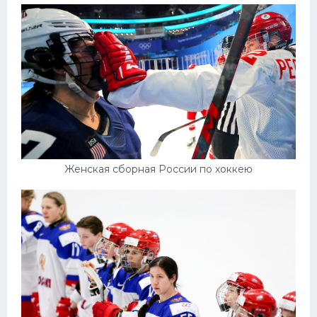
Женская сборная России по хоккею