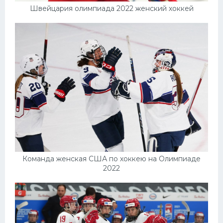
Швейцария олимпиада 2022 женский хоккей
Команда женская США по хоккею на Олимпиаде
2022