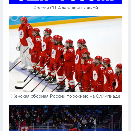
Россия США женщины хоккей
Женская сборная России по хоккею на Олимпиаде