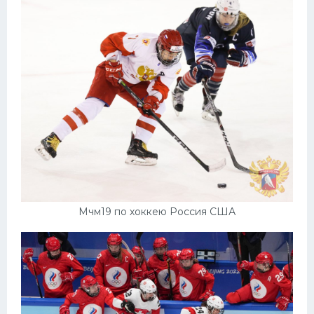
Мчм19 по хоккею Россия США