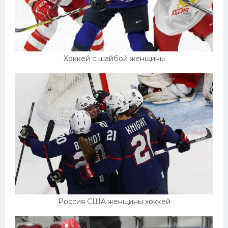
Хоккей с шайбой женщины
Россия США женщины хоккей