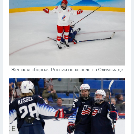
Женская сборная России по хоккею на Олимпиаде