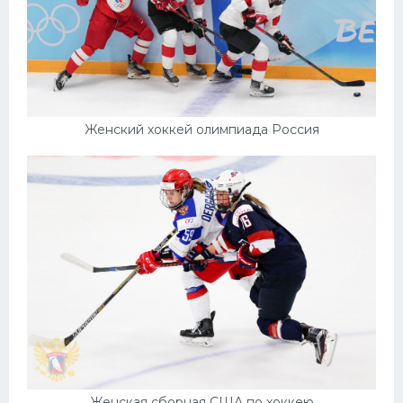
Женский хоккей олимпиада Россия
Женская сборная США по хоккею