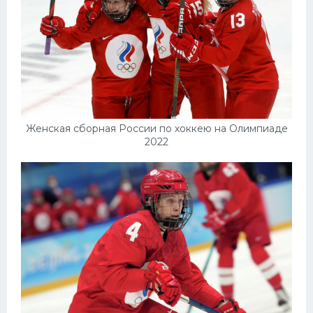
Женская сборная России по хоккею на Олимпиаде
2022