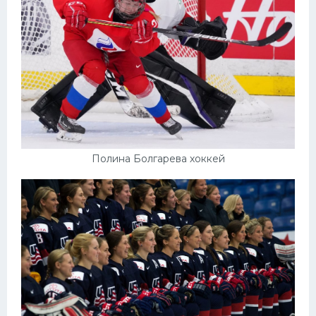
Полина Болгарева хоккей