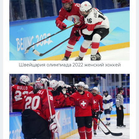
Швейцария олимпиада 2022 женский хоккей