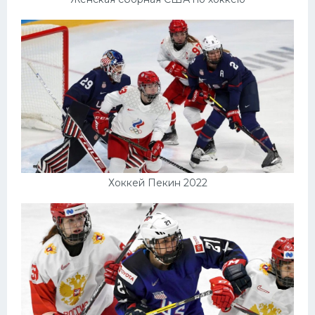
Хоккей Пекин 2022