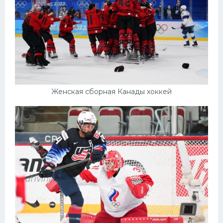
Женская сборная Канады хоккей