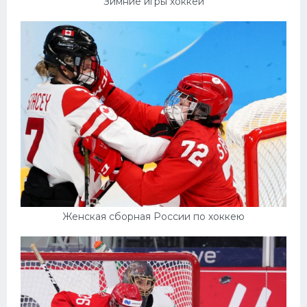
Зимние игры хоккей
Женская сборная России по хоккею