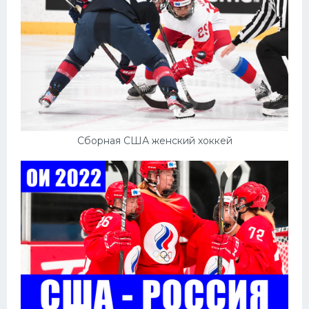
Сборная США женский хоккей