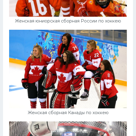
Женская юниорская сборная России по хоккею
Женская сборная Канады по хоккею