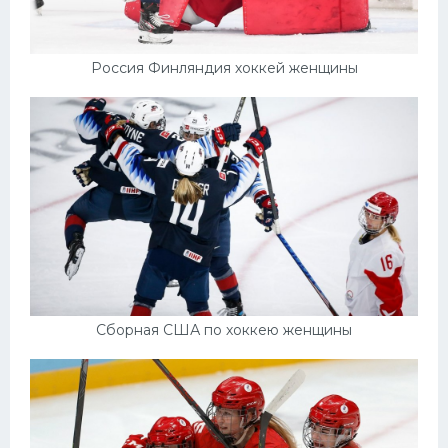
Россия Финляндия хоккей женщины
Сборная США по хоккею женщины