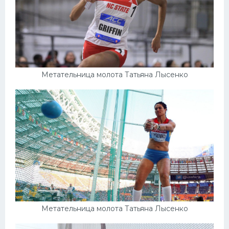
Метательница молота Татьяна Лысенко
Метательница молота Татьяна Лысенко