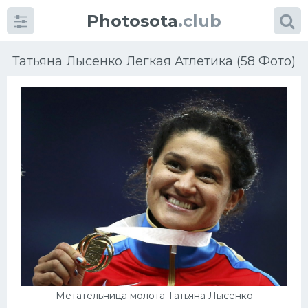
Photosota
.club
Татьяна Лысенко Легкая Атлетика (58 Фото)
Категории
Фото
Еще картинки...
Футбол
Баскетбол
Хоккей
Метательница молота Татьяна Лысенко
Велогонки