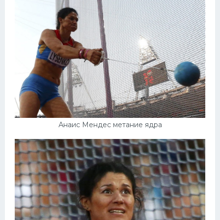
Анаис Мендес метание ядра