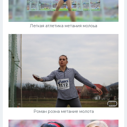
Легкая атлетика метания молоьа
Роман розна метание молота