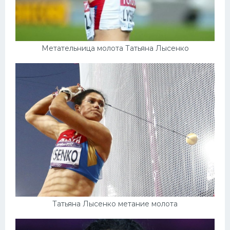
Метательница молота Татьяна Лысенко
Татьяна Лысенко метание молота