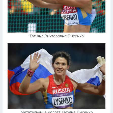
Татьяна Викторовна Лысенко
Метательница молота Татьяна Лысенко