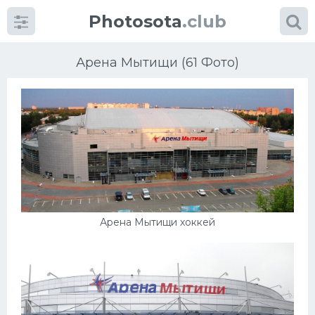
Photosota
.club
Арена Мытищи (61 Фото)
Категории
Фото
Еще картинки...
Арена Мытищи хоккей
Футбол
Баскетбол
Хоккей
Велогонки