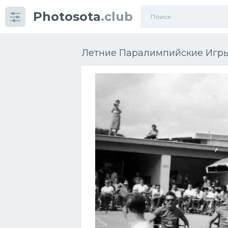
Photosota
.club
Категории
Фото
Летние Паралимпийские Игры 
Еще картинки...
Футбол
Баскетбол
Хоккей
Велогонки
Конькобежный спорт
Тренажеры
Интерьер квартиры