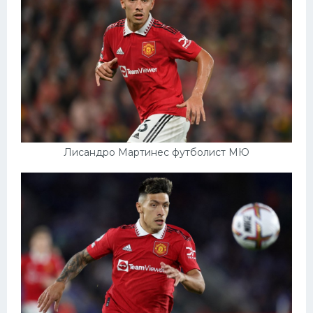
Лисандро Мартинес футболист МЮ