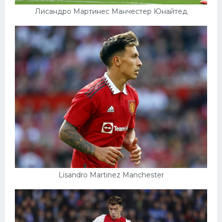
Лисандро Мартинес Манчестер Юнайтед
Lisandro Martinez Manchester