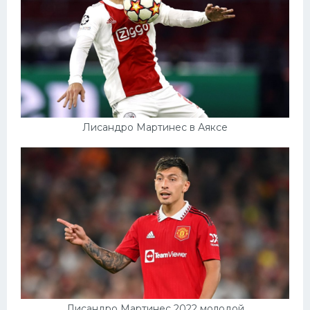
Лисандро Мартинес в Аяксе
Лисандро Мартинес 2022 молодой