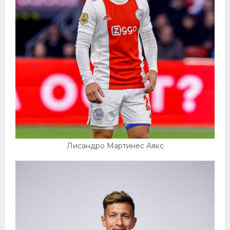
Лисандро Мартинес Аякс