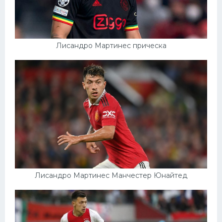
Лисандро Мартинес прическа
Лисандро Мартинес Манчестер Юнайтед