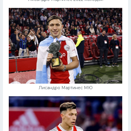
Лисандро Мартинес МЮ