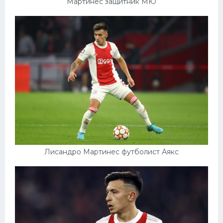
Мартинес защитник МЮ
Лисандро Мартинес футболист Аякс