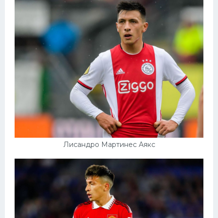
Лисандро Мартинес Аякс