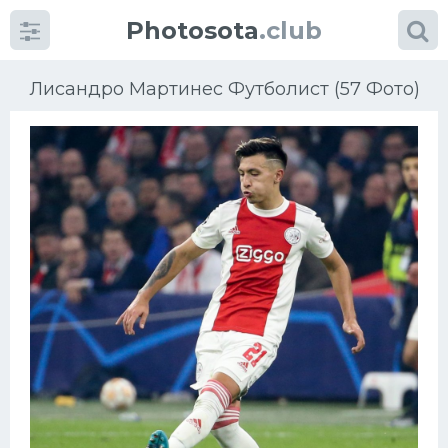
Photosota
.club
Лисандро Мартинес Футболист (57 Фото)
Категории
Фото
Еще картинки...
Футбол
Баскетбол
Хоккей
Велогонки