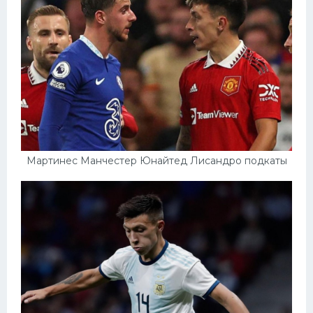
Мартинес Манчестер Юнайтед Лисандро подкаты