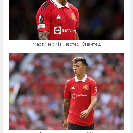
Мартинес Манчестер Юнайтед