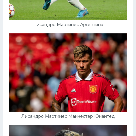
Конькобежный спорт
Тренажеры
Лисандро Мартинес Аргентина
Интерьер квартиры
Лисандро Мартинес Манчестер Юнайтед