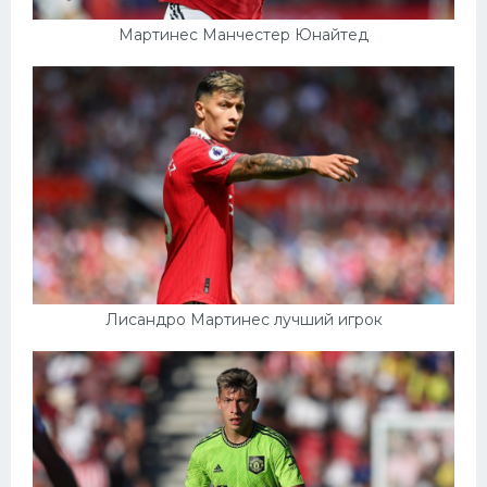
Мартинес Манчестер Юнайтед
Лисандро Мартинес лучший игрок