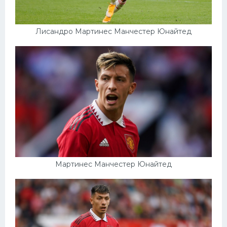
Лисандро Мартинес Манчестер Юнайтед
Мартинес Манчестер Юнайтед