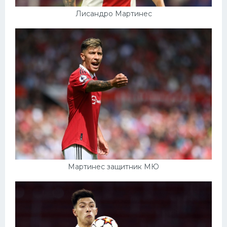
Лисандро Мартинес
Мартинес защитник МЮ