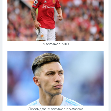
Мартинес МЮ
Лисандро Мартинес прическа