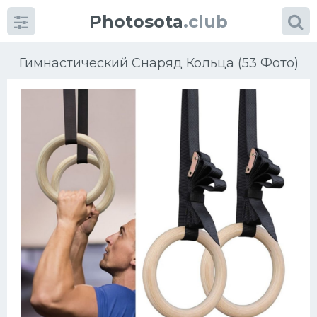
Photosota
.club
Гимнастический Снаряд Кольца (53 Фото)
Категории
Фото
Еще картинки...
Футбол
Баскетбол
Хоккей
Велогонки