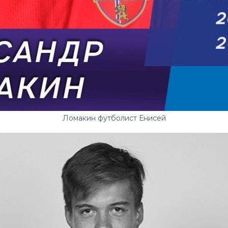
Ломакин футболист Енисей