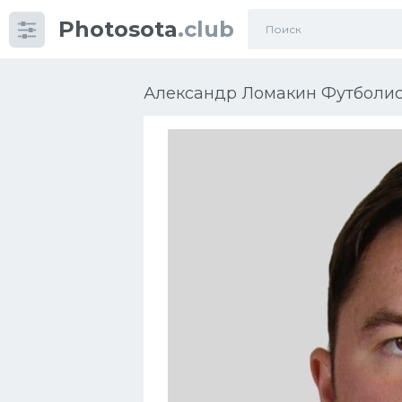
Photosota
.club
Категории
Фото
Александр Ломакин Футболист
Еще картинки...
Футбол
Баскетбол
Хоккей
Велогонки
Конькобежный спорт
Тренажеры
Интерьер квартиры