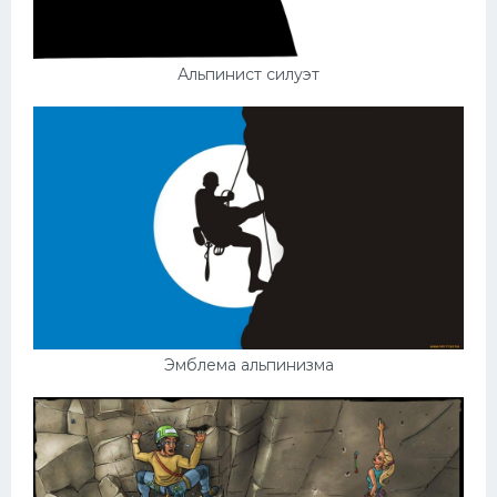
Альпинист силуэт
Эмблема альпинизма