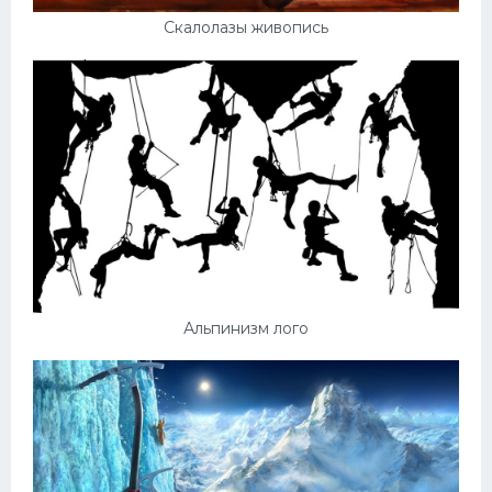
Скалолазы живопись
Альпинизм лого