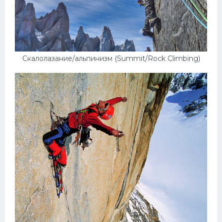
Скалолазание/альпинизм (Summit/Rock Climbing)