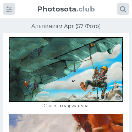
Photosota
.club
Альпинизм Арт (57 Фото)
Категории
Фото
Еще картинки...
Футбол
Скалолаз карикатура
Баскетбол
Хоккей
Велогонки