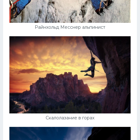
Райнхольд Месснер альпинист
Скалолазание в горах