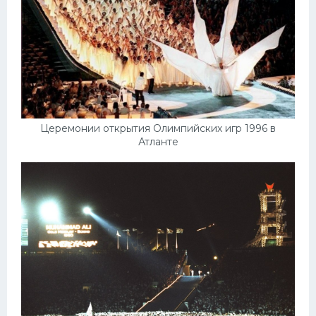
Церемонии открытия Олимпийских игр 1996 в
Атланте