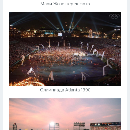
Мари Жозе перек фото
Олимпиада Atlanta 1996