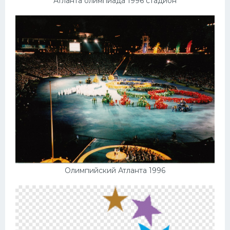
Атланта олимпиада 1996 стадион
Олимпийский Атланта 1996