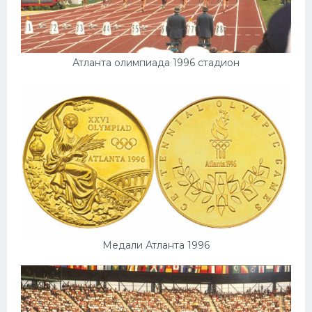
Атланта олимпиада 1996 стадион
Медали Атланта 1996