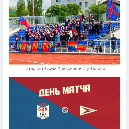
Татаркин Юрий Алексеевич футболист