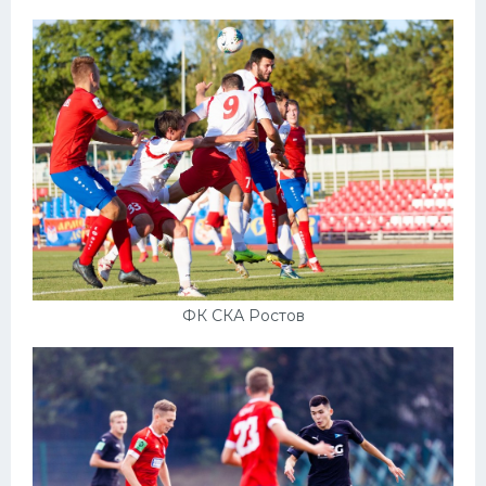
ФК СКА Ростов