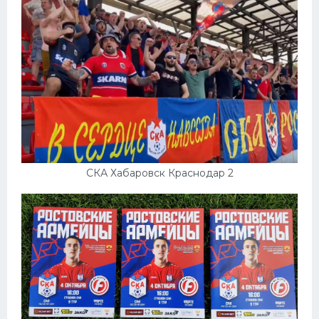
СКА Хабаровск Краснодар 2