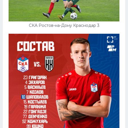
СКА Ростов-на-Дону Краснодар 3