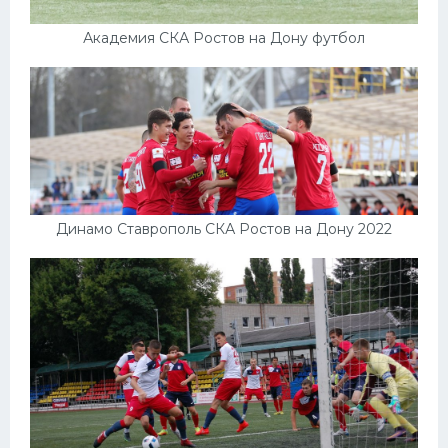
Академия СКА Ростов на Дону футбол
Динамо Ставрополь СКА Ростов на Дону 2022