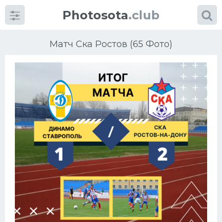
Photosota
.club
Матч Ска Ростов (65 Фото)
Категории
Фото
Еще картинки...
Футбол
Баскетбол
Хоккей
Велогонки