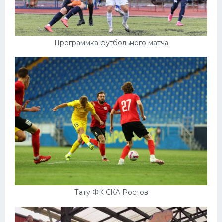
Программка футбольного матча
Тату ФК СКА Ростов