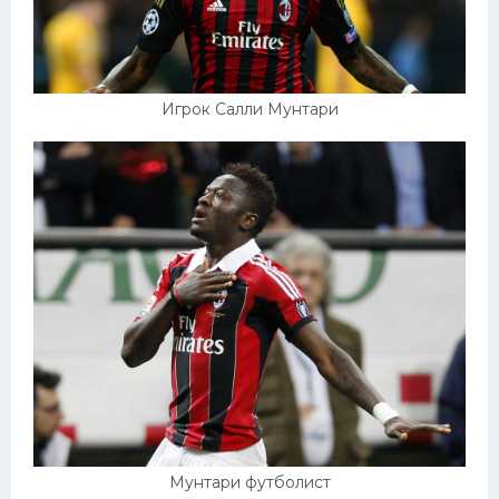
Игрок Салли Мунтари
Мунтари футболист