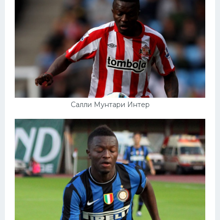
Конькобежный спорт
Тренажеры
Интерьер квартиры
Салли Мунтари Интер