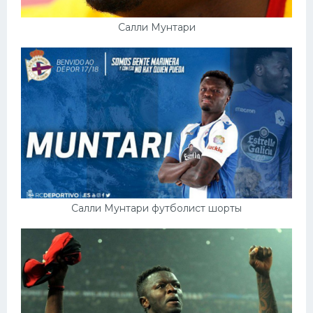
Салли Мунтари
Салли Мунтари футболист шорты