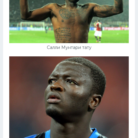
Салли Мунтари тату