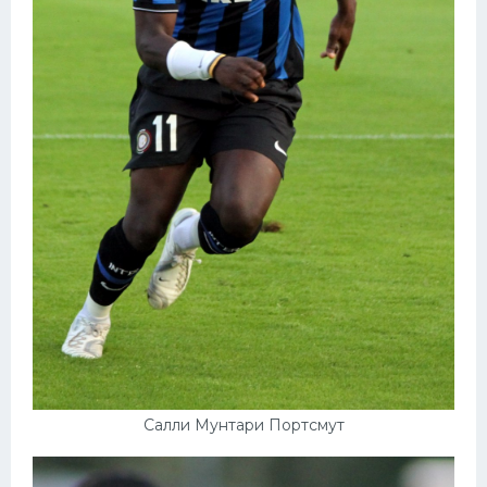
Салли Мунтари Портсмут