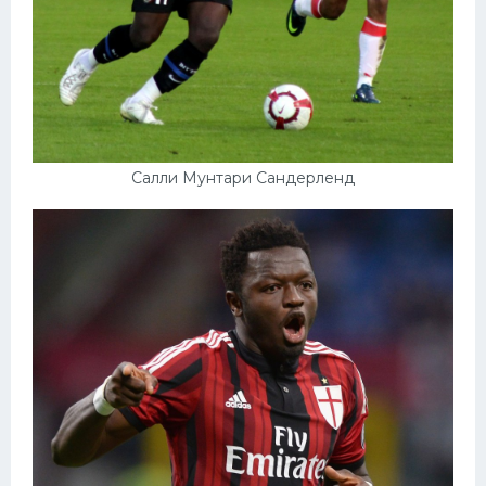
Салли Мунтари Сандерленд