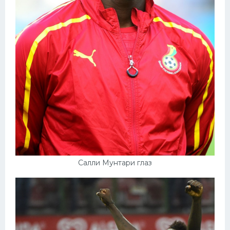
Салли Мунтари глаз