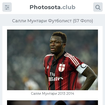
Photosota
.club
Салли Мунтари Футболист (57 Фото)
Категории
Фото
Еще картинки...
Футбол
Баскетбол
Салли Мунтари 2013 2014
Хоккей
Велогонки