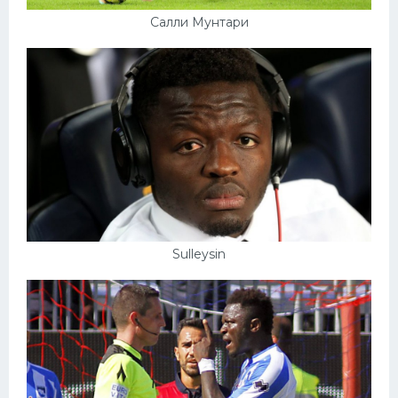
Салли Мунтари
Sulleysin