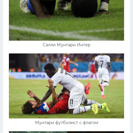
Салли Мунтари Интер
Мунтари футболист с флагом