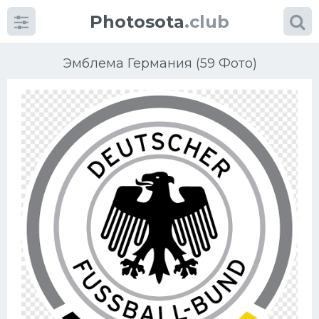
Photosota
.club
Эмблема Германия (59 Фото)
Категории
Фото
Еще картинки...
Футбол
Баскетбол
Хоккей
Велогонки