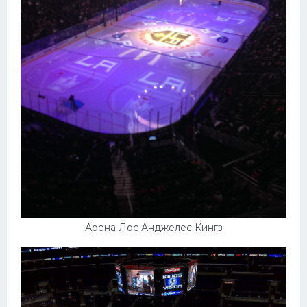
Арена Лос Анджелес Кингз