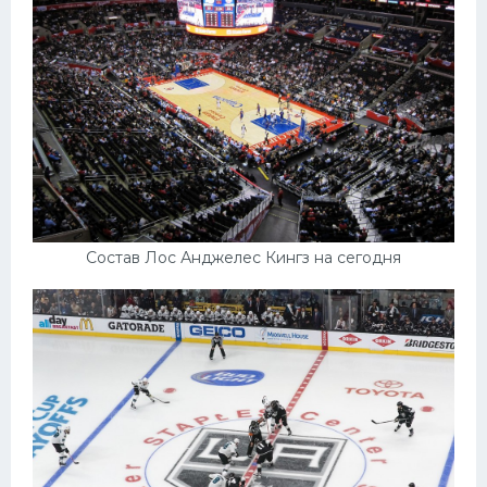
Состав Лос Анджелес Кингз на сегодня