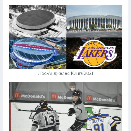
Лос-Анджелес Кингз 2021