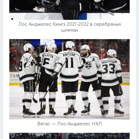
Лос Анджелес Кингз 2021-2022 в серебряных
шлемах
Вегас — Лос-Анджелес НХЛ