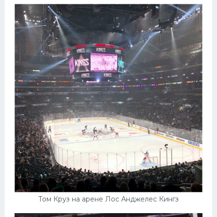
Том Круз на арене Лос Анджелес Кингз