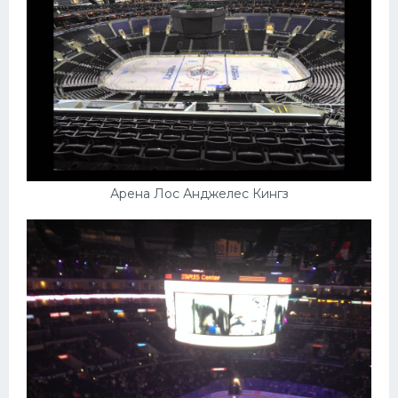
Арена Лос Анджелес Кингз