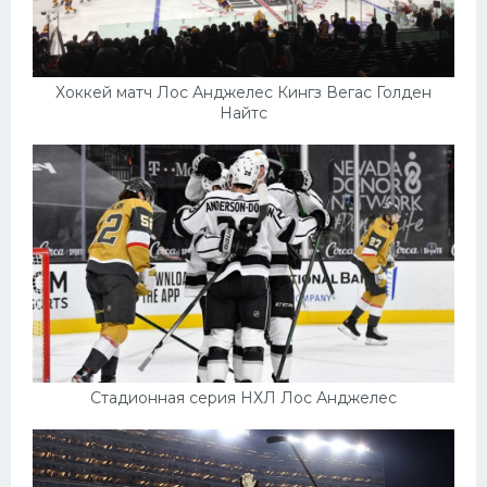
Хоккей матч Лос Анджелес Кингз Вегас Голден
Найтс
Стадионная серия НХЛ Лос Анджелес