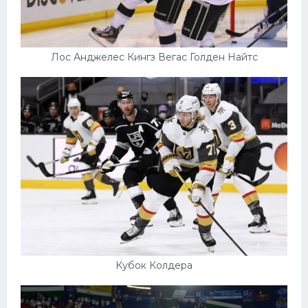
Лос Анджелес Кингз Вегас Голден Найтс
Кубок Колдера