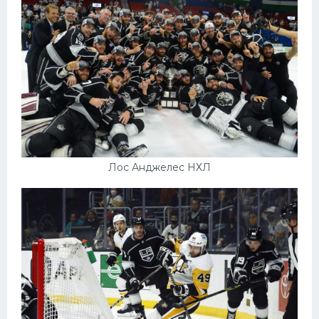
Лос Анджелес НХЛ