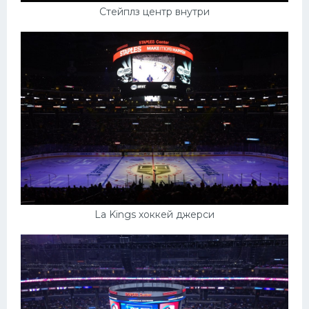
Стейплз центр внутри
La Kings хоккей джерси