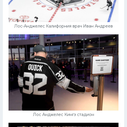
Лос-Анджелес Калифорния врач Иван Андреев
Лос Анджелес Кингз стадион