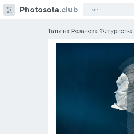
Photosota
.club
Категории
Фото
Татьяна Розанова Фигуристка 
Еще картинки...
Футбол
Баскетбол
Хоккей
Велогонки
Конькобежный спорт
Тренажеры
Интерьер квартиры