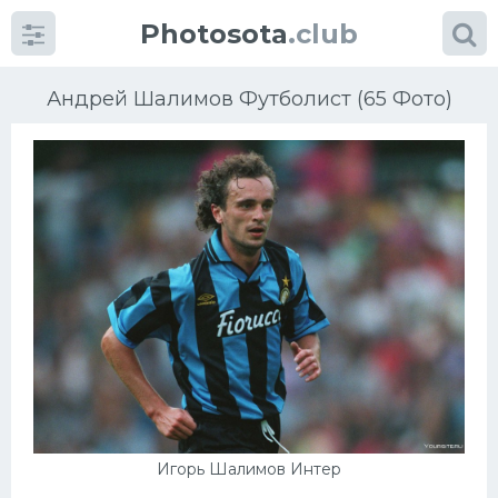
Photosota
.club
Андрей Шалимов Футболист (65 Фото)
Категории
Фото
Еще картинки...
Футбол
Баскетбол
Хоккей
Игорь Шалимов Интер
Велогонки