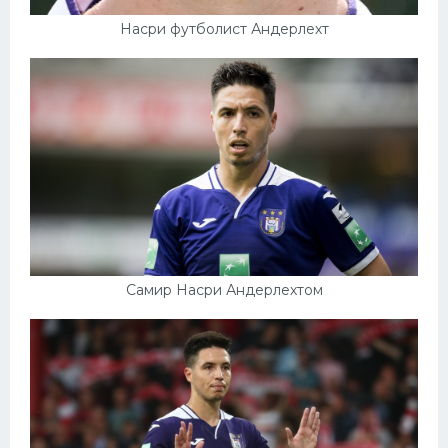
Насри футболист Андерлехт
Самир Насри Андерлехтом