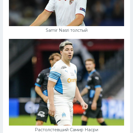
Samir Nasri толстый
Растолстевший Самир Насри