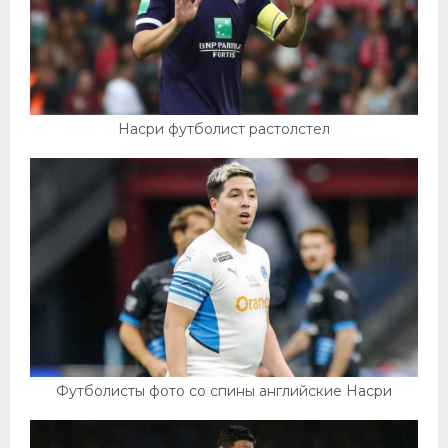
Насри футболист растолстел
Футболисты фото со спины английские Насри