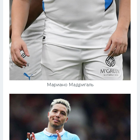
Мариано Мадригаль