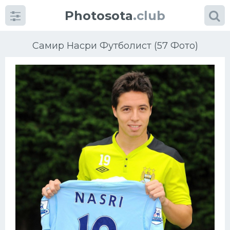
Photosota
.club
Самир Насри Футболист (57 Фото)
Категории
Фото
Еще картинки...
Футбол
Баскетбол
Хоккей
Велогонки