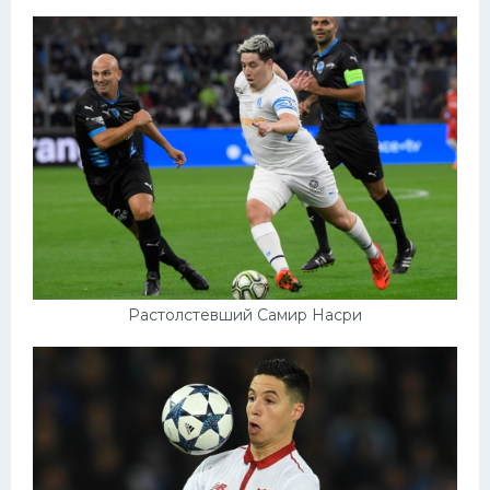
Растолстевший Самир Насри