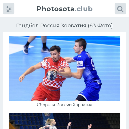
Photosota
.club
Гандбол Россия Хорватия (63 Фото)
Категории
Фото
Еще картинки...
Футбол
Сборная России Хорватия
Баскетбол
Хоккей
Велогонки