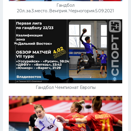
Гандбол
20л..за.3.место..Венгрия..Черногория.5.09.2021
Гандбол Чемпионат Европы