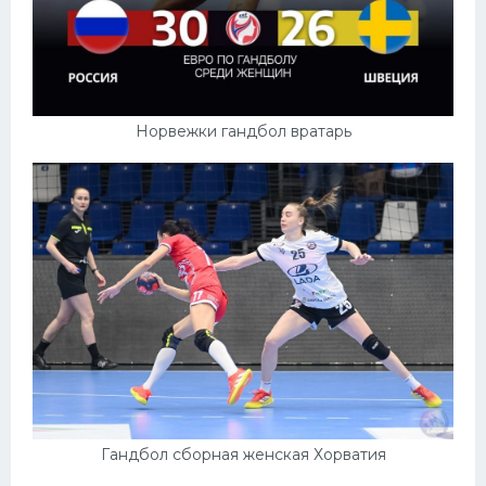
Норвежки гандбол вратарь
Гандбол сборная женская Хорватия