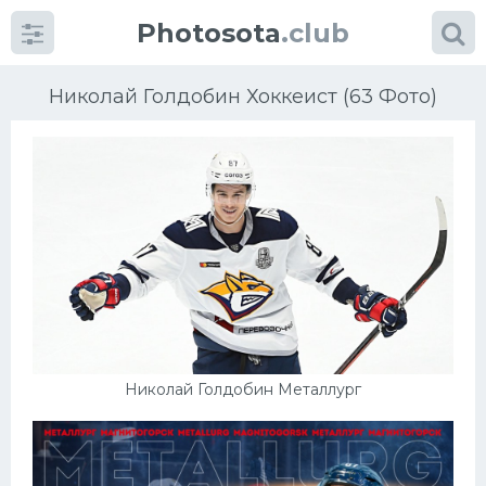
Photosota
.club
Николай Голдобин Хоккеист (63 Фото)
Категории
Фото
Еще картинки...
Футбол
Николай Голдобин Металлург
Баскетбол
Хоккей
Велогонки