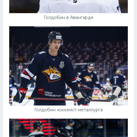
Голдобин в Авангарде
Голдобин хоккеист металлурга