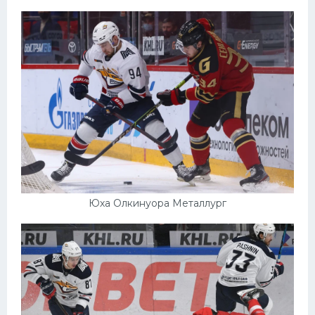
Юха Олкинуора Металлург