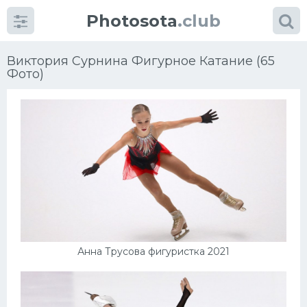
Photosota
.club
Виктория Сурнина Фигурное Катание (65
Фото)
Категории
Фото
Еще картинки...
Футбол
Анна Трусова фигуристка 2021
Баскетбол
Хоккей
Велогонки