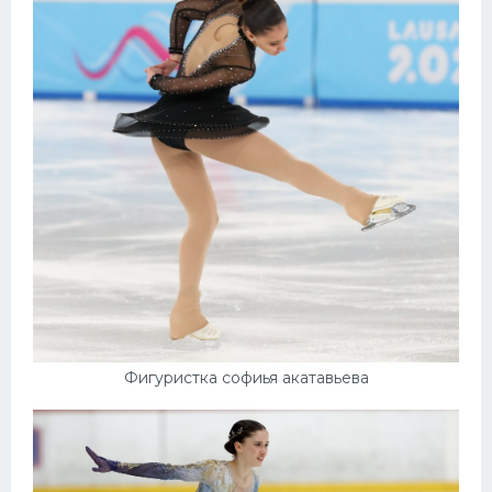
Фигуристка софиья акатавьева