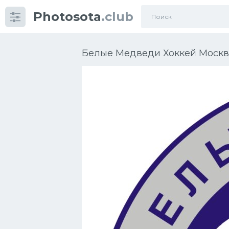
Photosota
.club
Категории
Фото
Белые Медведи Хоккей Москва
Еще картинки...
Футбол
Баскетбол
Хоккей
Велогонки
Конькобежный спорт
Тренажеры
Интерьер квартиры