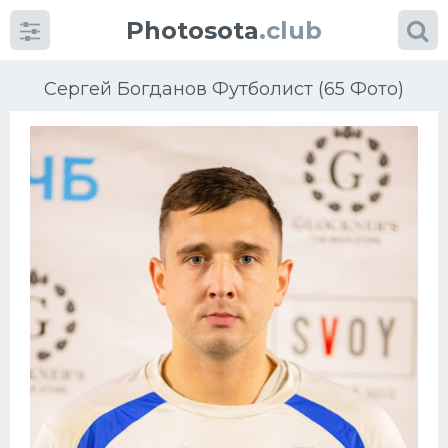
Photosota
.club
Сергей Богданов Футболист (65 Фото)
Категории
Фото
Еще картинки...
Футбол
Баскетбол
Хоккей
Велогонки