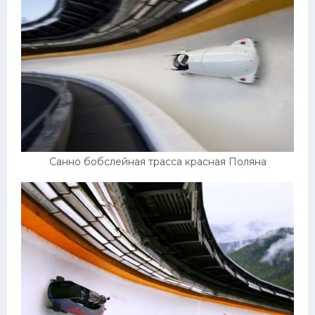
Санно бобслейная трасса красная Поляна