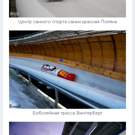
Центр санного спорта санки красная Поляна
Бобслейная трасса Винтерберг