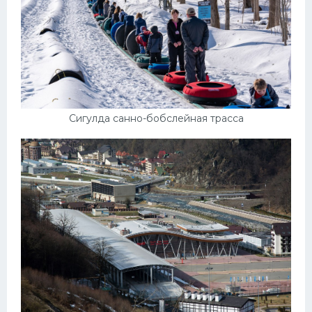
Сигулда санно-бобслейная трасса