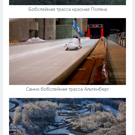
Бобслейная трасса красная Поляна
Санно бобслейная трасса Альтенберг