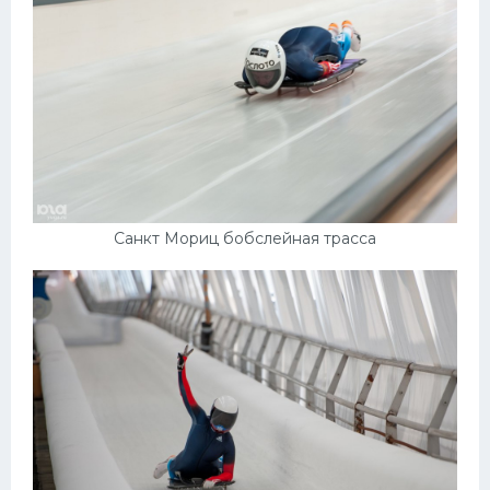
Санкт Мориц бобслейная трасса