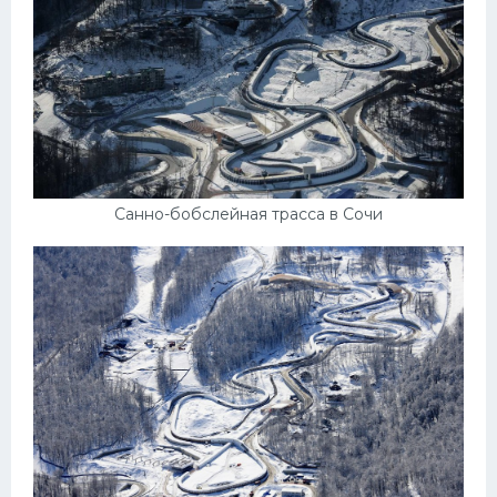
Санно-бобслейная трасса в Сочи