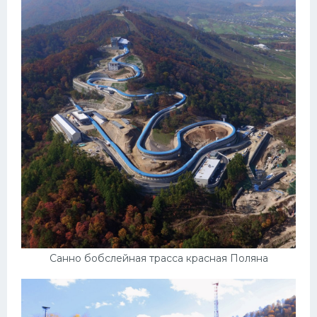
Санно бобслейная трасса красная Поляна