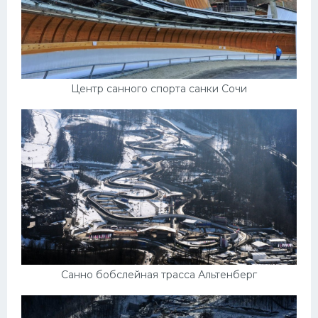
Центр санного спорта санки Сочи
Санно бобслейная трасса Альтенберг