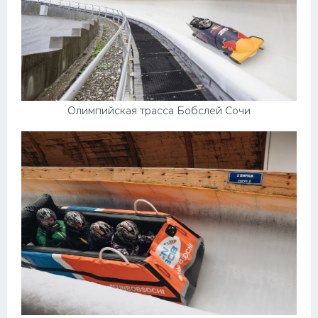
Олимпийская трасса Бобслей Сочи