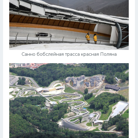
Санно бобслейная трасса красная Поляна