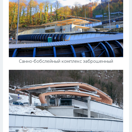
Санно-бобслейный комплекс заброшенный