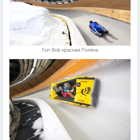
Fun Bob красная Поляна