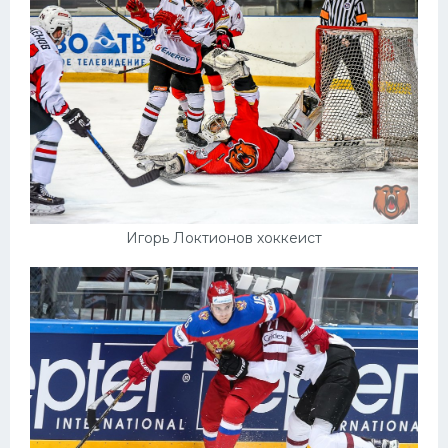
Игорь Локтионов хоккеист