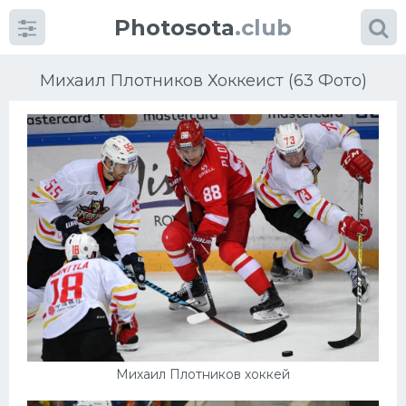
Photosota
.club
Михаил Плотников Хоккеист (63 Фото)
Категории
Фото
Еще картинки...
Футбол
Баскетбол
Хоккей
Михаил Плотников хоккей
Велогонки