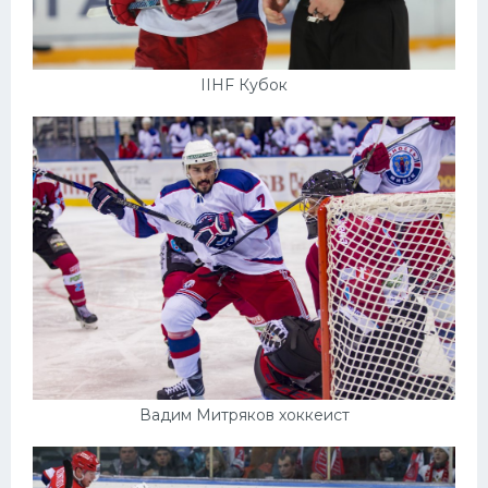
IIHF Кубок
Вадим Митряков хоккеист