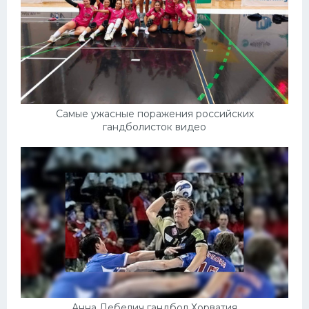
Самые ужасные поражения российских
гандболисток видео
Анна Дебелич гандбол Хорватия