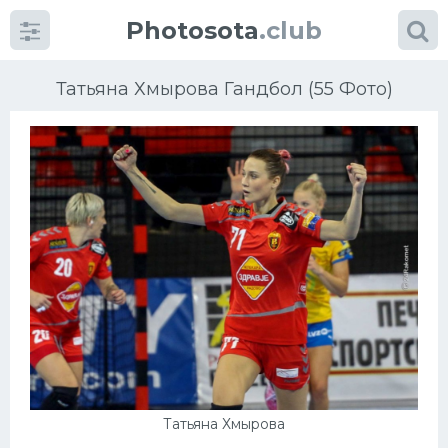
Photosota
.club
Татьяна Хмырова Гандбол (55 Фото)
Категории
Фото
Еще картинки...
Футбол
Баскетбол
Хоккей
Татьяна Хмырова
Велогонки