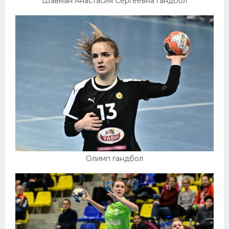
Шавман Анастасия Сергеевна гандбол
Олимп гандбол