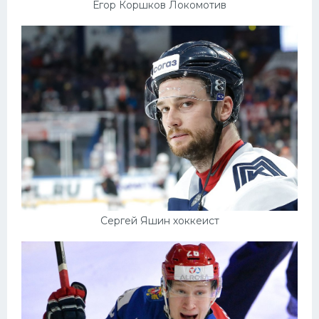
Егор Коршков Локомотив
Сергей Яшин хоккеист