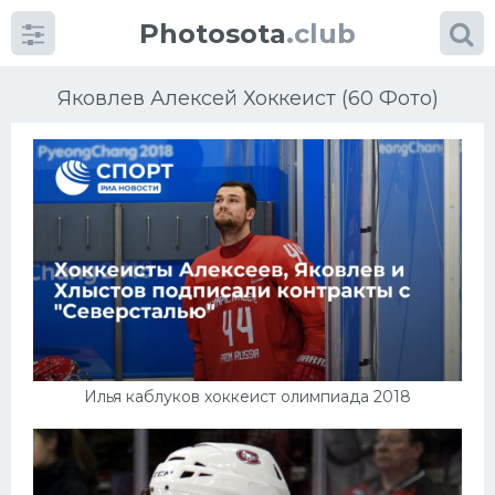
Photosota
.club
Яковлев Алексей Хоккеист (60 Фото)
Категории
Фото
Еще картинки...
Футбол
Илья каблуков хоккеист олимпиада 2018
Баскетбол
Хоккей
Велогонки