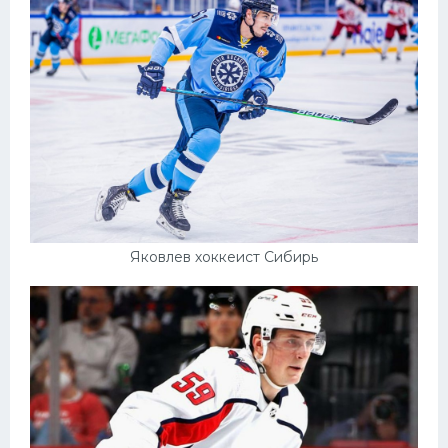
Яковлев хоккеист Сибирь