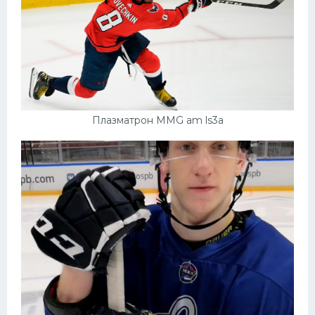
Плазматрон MMG am ls3a