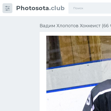
Photosota
.club
Категории
Фото
Вадим Хлопотов Хоккеист (66 
Еще картинки...
Футбол
Баскетбол
Хоккей
Велогонки
Конькобежный спорт
Тренажеры
Интерьер квартиры