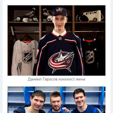
Даниил Тарасов хоккеист жена