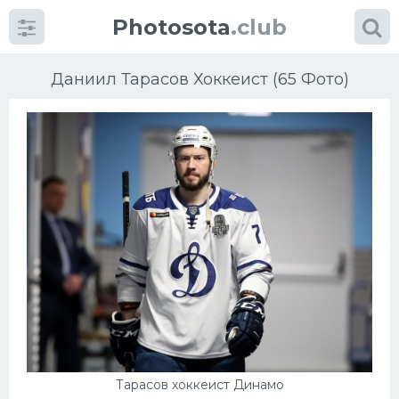
Photosota
.club
Даниил Тарасов Хоккеист (65 Фото)
Категории
Фото
Еще картинки...
Футбол
Баскетбол
Хоккей
Тарасов хоккеист Динамо
Велогонки