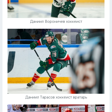
Даниил Вороничев хоккеист
Даниил Тарасов хоккеист вратарь