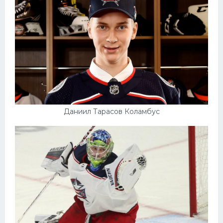
Даниил Тарасов Коламбус