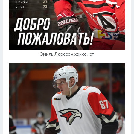
Эмиль Ларссон хоккеист