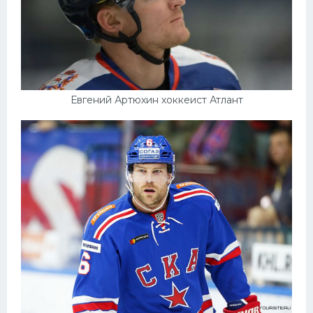
Евгений Артюхин хоккеист Атлант