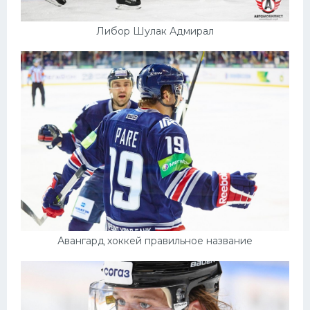
Либор Шулак Адмирал
Авангард хоккей правильное название