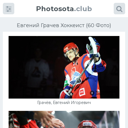
Photosota
.club
Евгений Грачев Хоккеист (60 Фото)
Категории
Фото
Еще картинки...
Футбол
Грачёв, Евгений Игоревич
Баскетбол
Хоккей
Велогонки