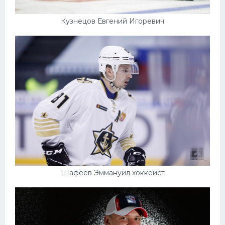
Кузнецов Евгений Игоревич
Шафеев Эммануил хоккеист