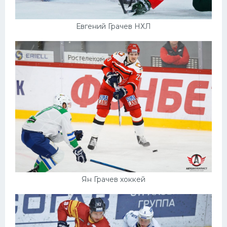
Евгений Грачев НХЛ
Ян Грачев хоккей