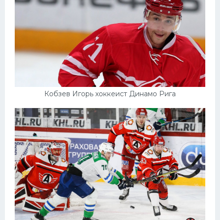
Кобзев Игорь хоккеист Динамо Рига