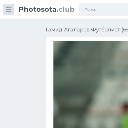
Photosota
.club
Категории
Фото
Гамид Агаларов Футболист (6
Еще картинки...
Футбол
Баскетбол
Хоккей
Велогонки
Конькобежный спорт
Тренажеры
Интерьер квартиры