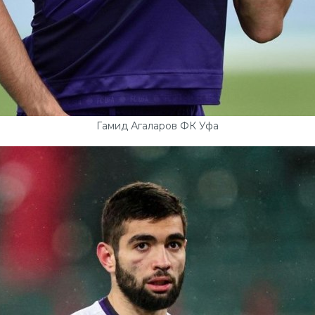
Гамид Агаларов ФК Уфа