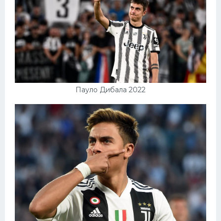
Пауло Дибала 2022