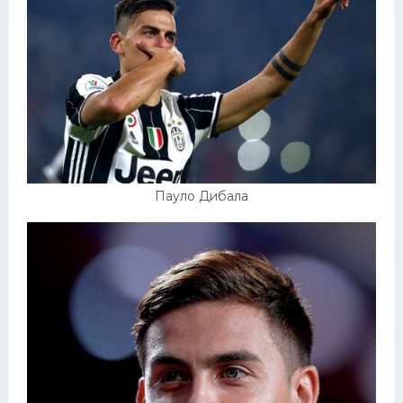
Пауло Дибала