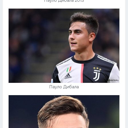
Пауло Дибала 2013
Пауло Дибала