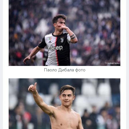
Паоло Дибала фото