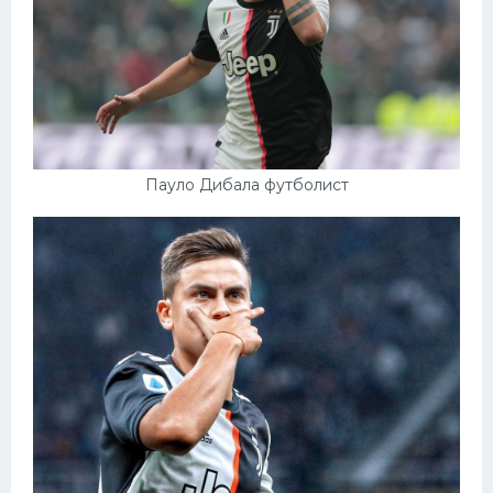
Пауло Дибала футболист