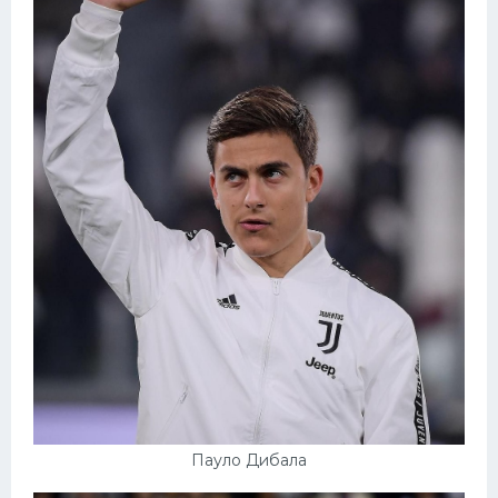
Пауло Дибала