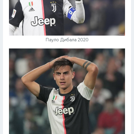
Пауло Дибала 2020