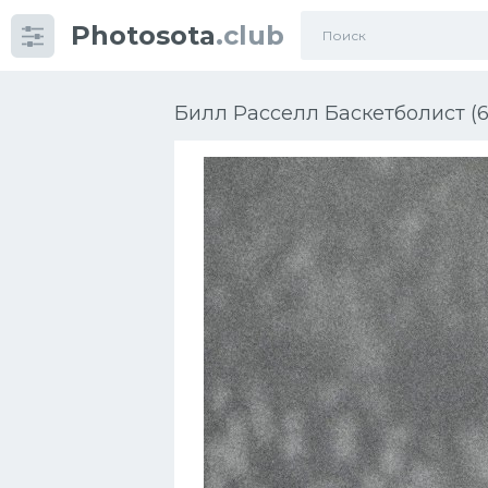
Photosota
.club
Категории
Фото
Билл Расселл Баскетболист (6
Еще картинки...
Футбол
Баскетбол
Хоккей
Велогонки
Конькобежный спорт
Тренажеры
Интерьер квартиры