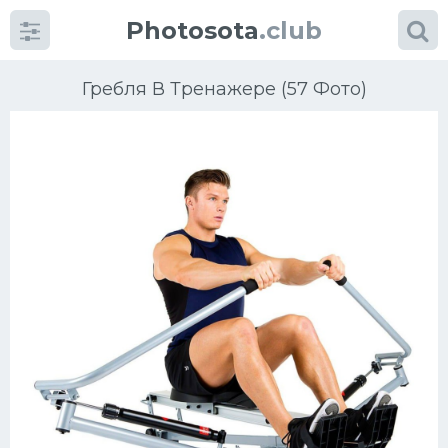
Photosota
.club
Гребля В Тренажере (57 Фото)
Категории
Фото
Еще картинки...
Футбол
Баскетбол
Хоккей
Велогонки