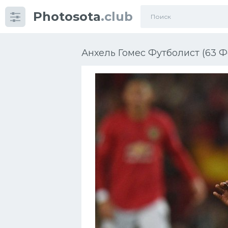
Photosota
.club
Категории
Фото
Анхель Гомес Футболист (63 Ф
Еще картинки...
Футбол
Баскетбол
Хоккей
Велогонки
Конькобежный спорт
Тренажеры
Интерьер квартиры