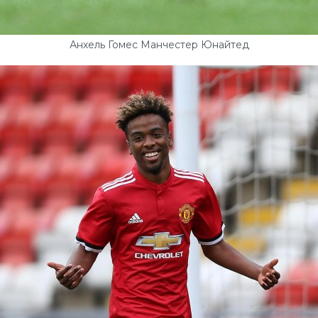
Анхель Гомес Манчестер Юнайтед