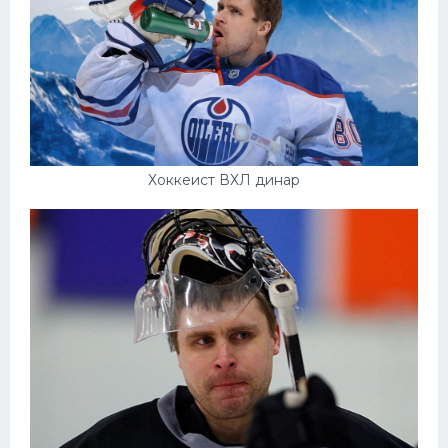
Хоккеист ВХЛ динар