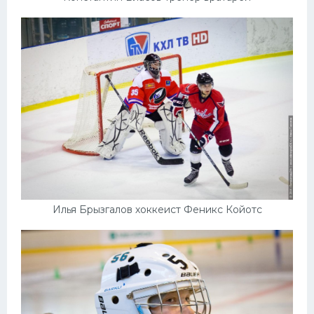
Илья Брызгалов хоккеист Феникс Койотс