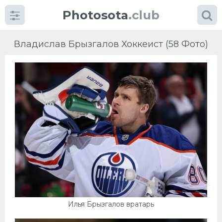
Photosota
.club
Владислав Брызгалов Хоккеист (58 Фото)
Категории
Фото
Еще картинки...
Футбол
Баскетбол
Хоккей
Илья Брызгалов вратарь
Велогонки