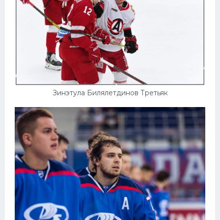
Зинэтула Билялетдинов Третьяк