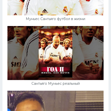
Муньес Сантьяго футбол в жизни
Сантьяго Муньес реальный