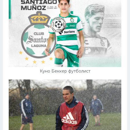
Куно Беккер футболист