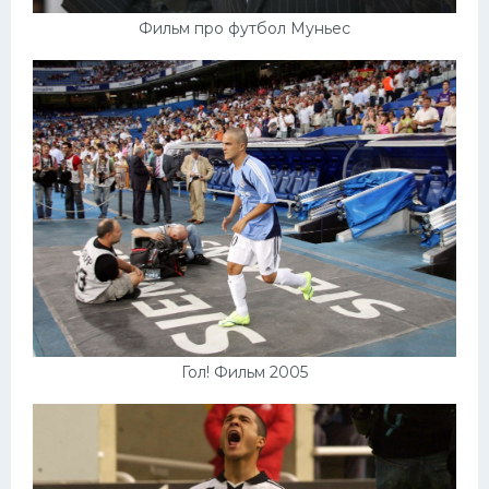
Фильм про футбол Муньес
Гол! Фильм 2005