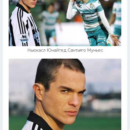
Конькобежный спорт
Тренажеры
Интерьер квартиры
Ньюкасл Юнайтед Сантьяго Муньес