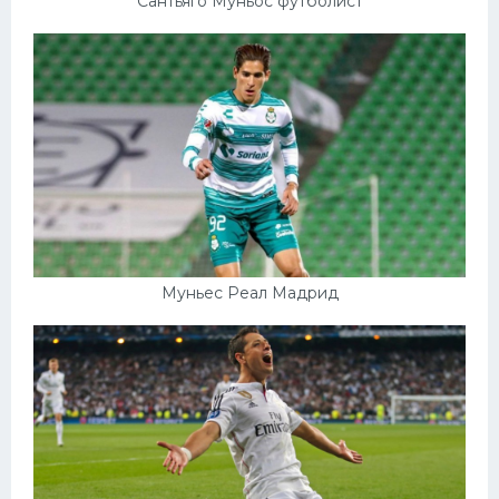
Сантьяго Муньос футболист
Муньес Реал Мадрид