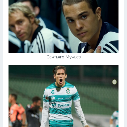
Сантьяго Муньез