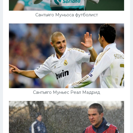
Сантьяго Муньоса футболист
Сантьяго Муньес Реал Мадрид