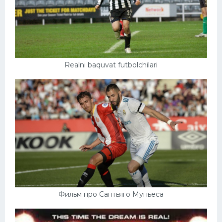
Realni baquvat futbolchilari
Фильм про Сантьяго Муньеса