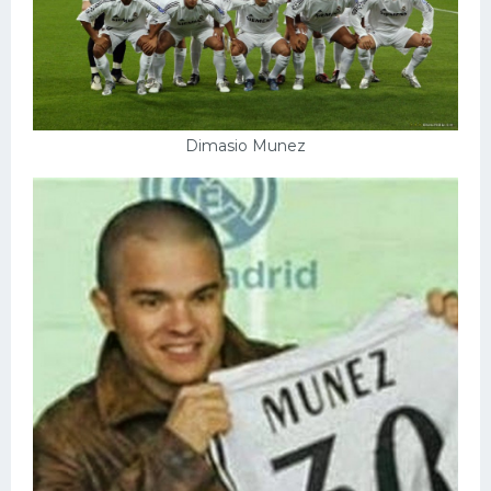
Dimasio Munez