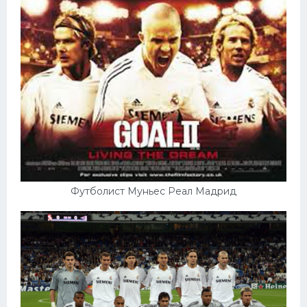
Футболист Муньес Реал Мадрид