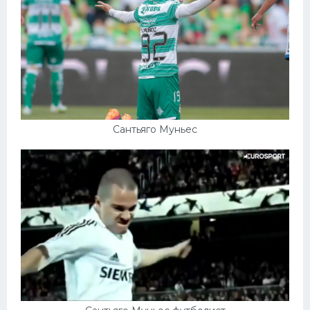
Сантьяго Муньес