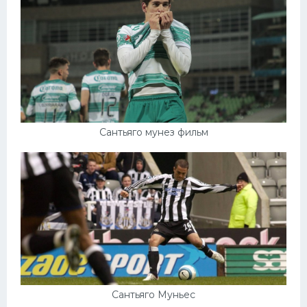
Сантьяго мунез фильм
Сантьяго Муньес