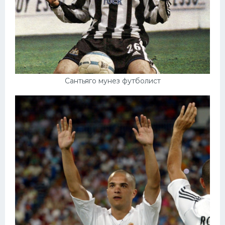
Сантьяго мунез футболист