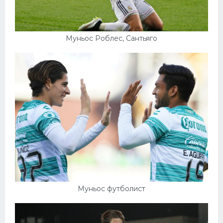
Муньос Роблес, Сантьяго
Муньос футболист