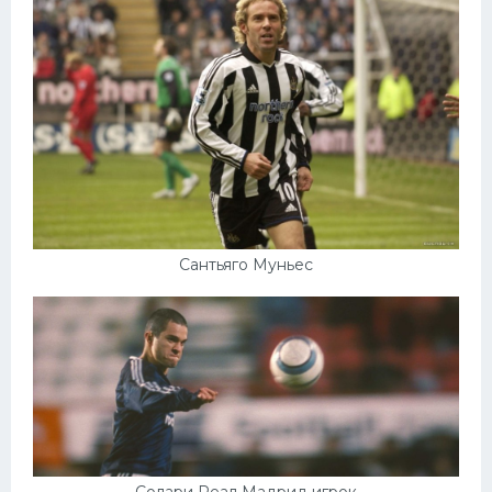
Сантьяго Муньес
Солари Реал Мадрид игрок