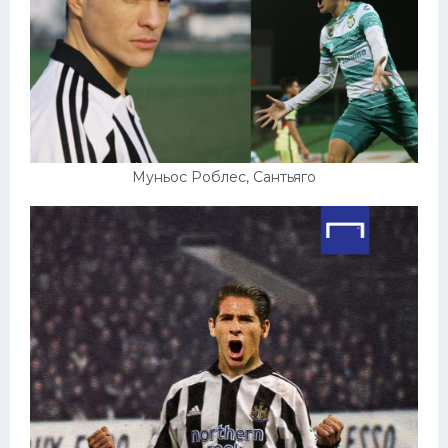
Муньос Роблес, Сантьяго