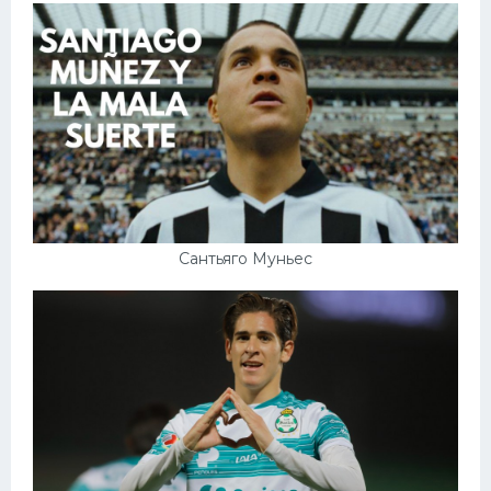
Сантьяго Муньес