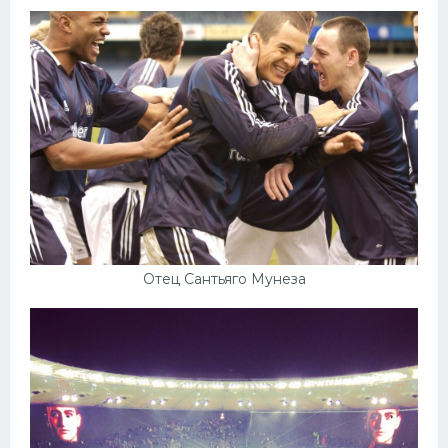
Отец Сантьяго Мунеза