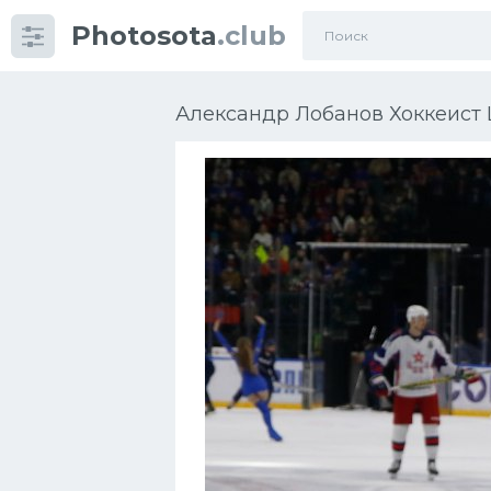
Photosota
.club
Категории
Фото
Александр Лобанов Хоккеист 
Еще картинки...
Футбол
Баскетбол
Хоккей
Велогонки
Конькобежный спорт
Тренажеры
Интерьер квартиры