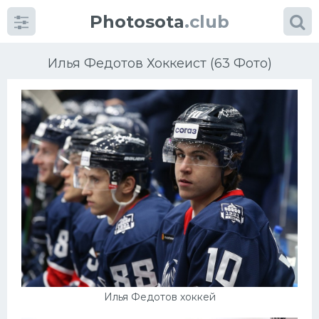
Photosota
.club
Илья Федотов Хоккеист (63 Фото)
Категории
Фото
Еще картинки...
Футбол
Баскетбол
Хоккей
Илья Федотов хоккей
Велогонки