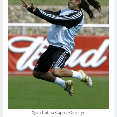
Хуан Пабло Сорин Ювентус