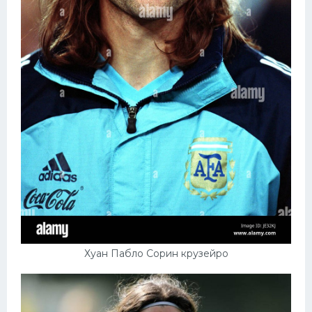
Хуан Пабло Сорин крузейро