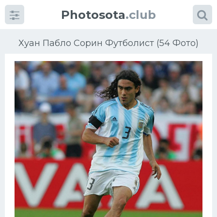
Photosota
.club
Хуан Пабло Сорин Футболист (54 Фото)
Категории
Фото
Еще картинки...
Футбол
Баскетбол
Хоккей
Велогонки