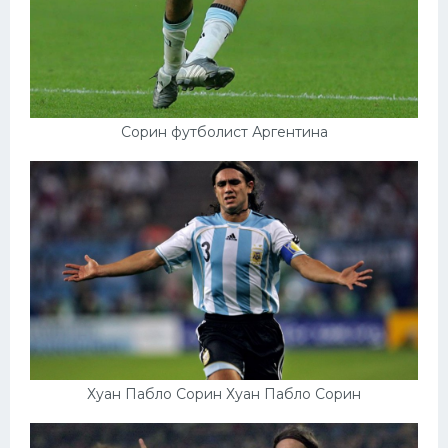
Конькобежный спорт
Тренажеры
Интерьер квартиры
Сорин футболист Аргентина
Хуан Пабло Сорин Хуан Пабло Сорин