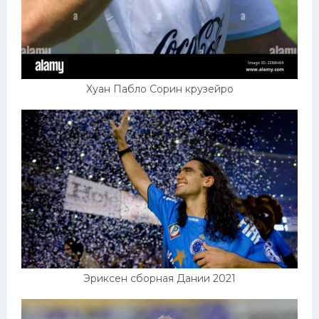
Хуан Пабло Сорин крузейро
Эриксен сборная Дании 2021