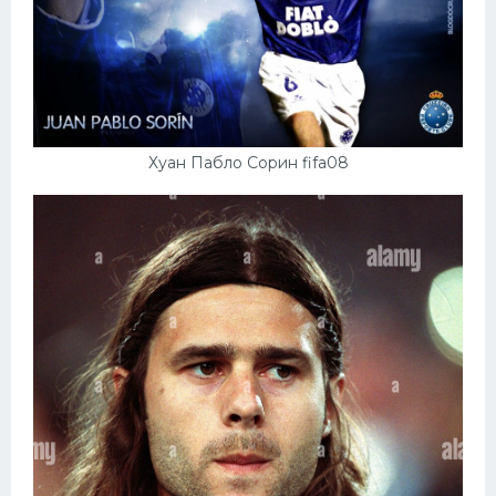
Хуан Пабло Сорин fifa08