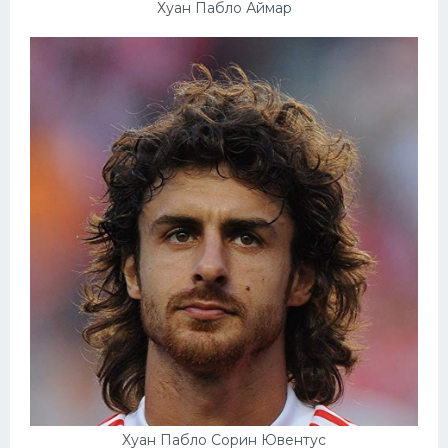
Хуан Пабло Аймар
Хуан Пабло Сорин Ювентус