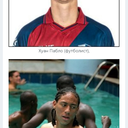
Хуан Пабло (футболист),