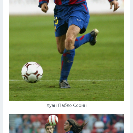
Хуа́н Па́бло Сори́н