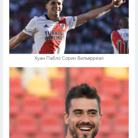
Хуан Пабло Сорин Вильярреал