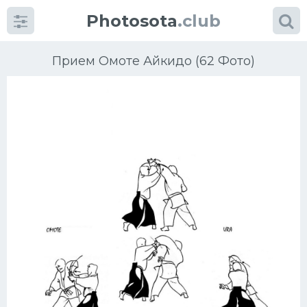
Photosota
.club
Прием Омоте Айкидо (62 Фото)
Категории
Фото
Еще картинки...
Футбол
Баскетбол
Хоккей
Велогонки