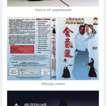
Омото кё церемония
Айкидо книги