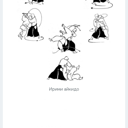
Ирими айкидо