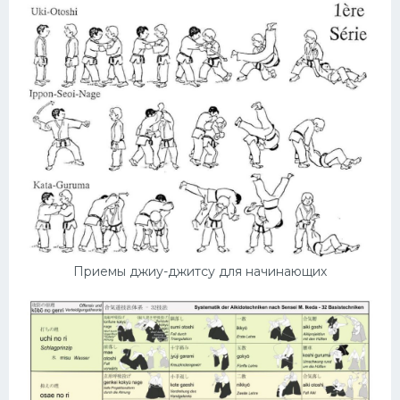
Приемы джиу-джитсу для начинающих