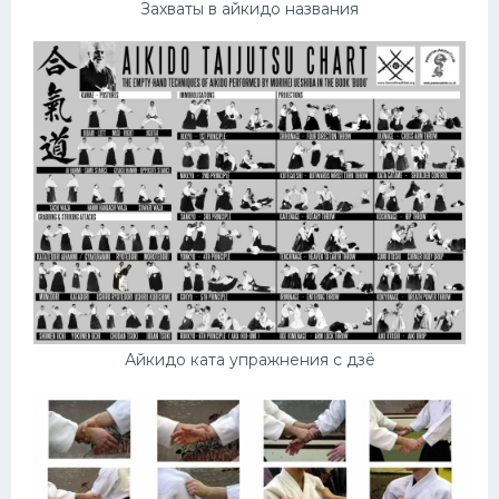
Захваты в айкидо названия
Айкидо ката упражнения с дзё