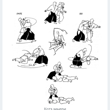
Котэ хинери