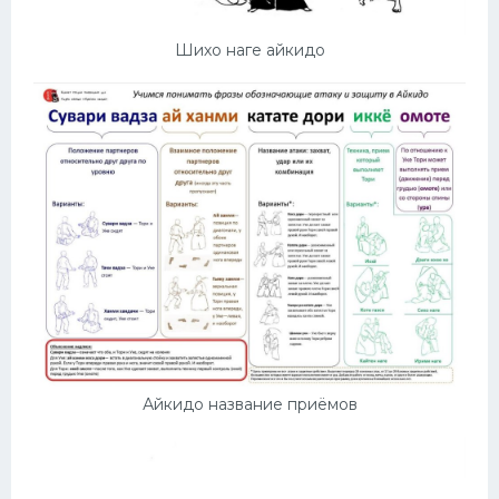
Шихо наге айкидо
Айкидо название приёмов