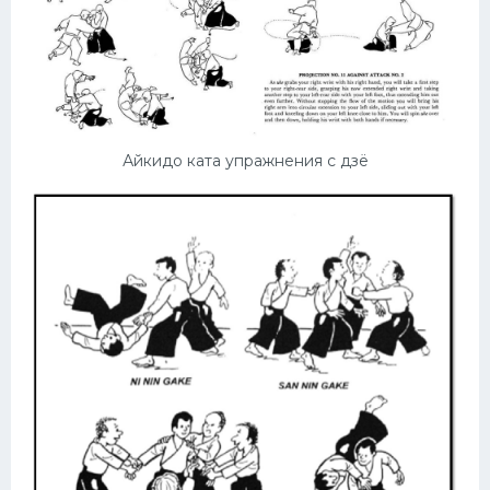
Айкидо ката упражнения с дзё