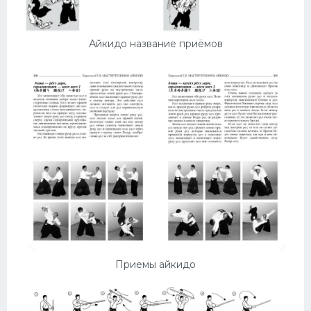
Айкидо название приёмов
Приемы айкидо