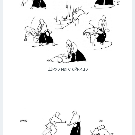
Конькобежный спорт
Тренажеры
Интерьер квартиры
Шихо наге айкидо