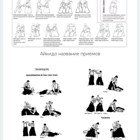
Айкидо название приёмов